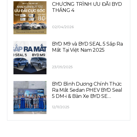
CHƯƠNG TRÌNH ƯU ĐÃI BYD
THÁNG 4
02/04/2026
BYD M9 và BYD SEAL 5 Sắp Ra
Mắt Tại Việt Nam 2025
23/09/2025
BYD Bình Dương Chính Thức
Ra Mắt Sedan PHEV BYD Seal
5 DM-i & Bàn Xe BYD SE…
12/11/2025