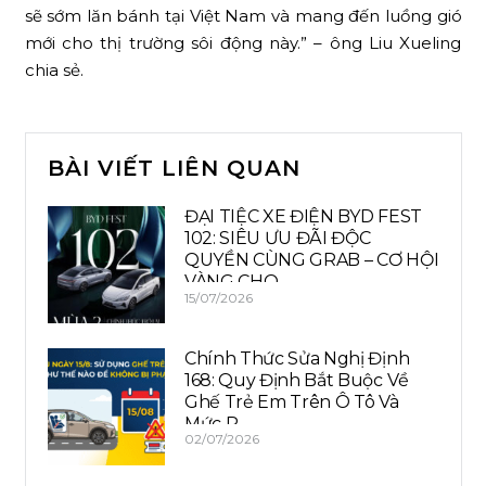
sẽ sớm lăn bánh tại Việt Nam và mang đến luồng gió
mới cho thị trường sôi động này.” – ông Liu Xueling
chia sẻ.
BÀI VIẾT LIÊN QUAN
ĐẠI TIỆC XE ĐIỆN BYD FEST
102: SIÊU ƯU ĐÃI ĐỘC
QUYỀN CÙNG GRAB – CƠ HỘI
VÀNG CHO…
15/07/2026
Chính Thức Sửa Nghị Định
168: Quy Định Bắt Buộc Về
Ghế Trẻ Em Trên Ô Tô Và
Mức P…
02/07/2026