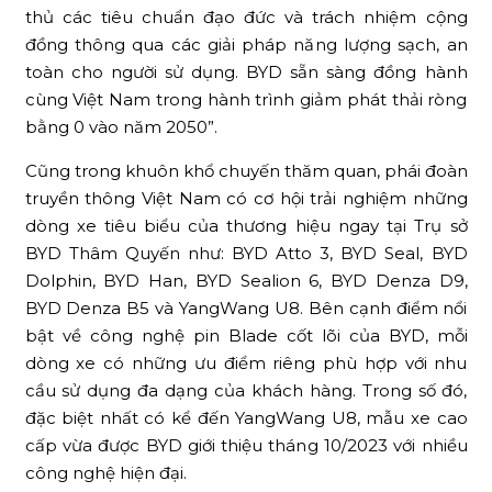
thủ các tiêu chuẩn đạo đức và trách nhiệm cộng
đồng thông qua các giải pháp năng lượng sạch, an
toàn cho người sử dụng. BYD sẵn sàng đồng hành
cùng Việt Nam trong hành trình giảm phát thải ròng
bằng 0 vào năm 2050”.
Cũng trong khuôn khổ chuyến thăm quan, phái đoàn
truyền thông Việt Nam có cơ hội trải nghiệm những
dòng xe tiêu biểu của thương hiệu ngay tại Trụ sở
BYD Thâm Quyến như: BYD Atto 3, BYD Seal, BYD
Dolphin, BYD Han, BYD Sealion 6, BYD Denza D9,
BYD Denza B5 và YangWang U8. Bên cạnh điểm nổi
bật về công nghệ pin Blade cốt lõi của BYD, mỗi
dòng xe có những ưu điểm riêng phù hợp với nhu
cầu sử dụng đa dạng của khách hàng. Trong số đó,
đặc biệt nhất có kể đến YangWang U8, mẫu xe cao
cấp vừa được BYD giới thiệu tháng 10/2023 với nhiều
công nghệ hiện đại.