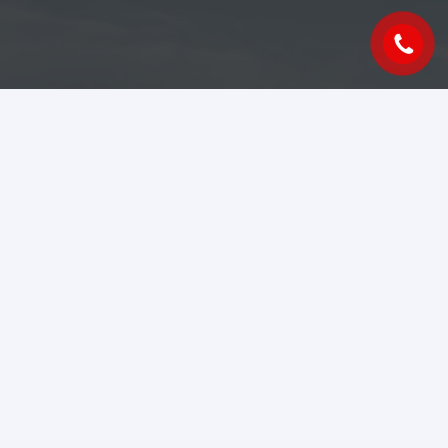
Mã số thuế
: 3703178680
Hotline kinh doanh
:
0767 008 666
Hotline dịch vụ
:
0767 009 666
Email
: info@bydvigbinhduong.vn
Địa chỉ Showroom 4S:
Số 2 Đại lộ Bình Dương,
Khu phố Trung, Phường Bình Hoà, TP. Hồ Chí
Minh.
Địa chỉ Showroom 1S:
92 Quốc lộ 20,Phường Xuân
Trường , Đà Lạt, Lâm Đồng.