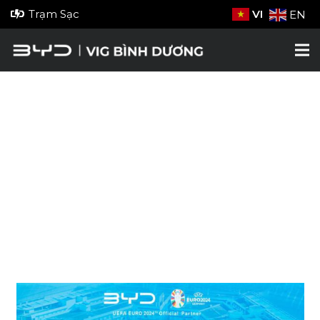
Trạm Sạc
VI
EN