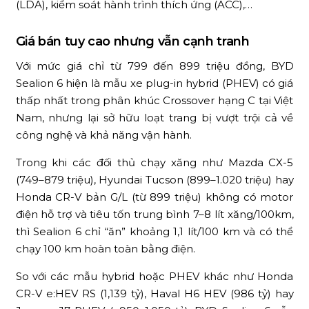
(LDA), kiểm soát hành trình thích ứng (ACC),…
Giá bán tuy cao nhưng vẫn cạnh tranh
Với mức giá chỉ từ 799 đến 899 triệu đồng, BYD
Sealion 6 hiện là mẫu xe plug-in hybrid (PHEV) có giá
thấp nhất trong phân khúc Crossover hạng C tại Việt
Nam, nhưng lại sở hữu loạt trang bị vượt trội cả về
công nghệ và khả năng vận hành.
Trong khi các đối thủ chạy xăng như Mazda CX-5
(749–879 triệu), Hyundai Tucson (899–1.020 triệu) hay
Honda CR-V bản G/L (từ 899 triệu) không có motor
điện hỗ trợ và tiêu tốn trung bình 7–8 lít xăng/100km,
thì Sealion 6 chỉ “ăn” khoảng 1,1 lít/100 km và có thể
chạy 100 km hoàn toàn bằng điện.
So với các mẫu hybrid hoặc PHEV khác như Honda
CR-V e:HEV RS (1,139 tỷ), Haval H6 HEV (986 tỷ) hay