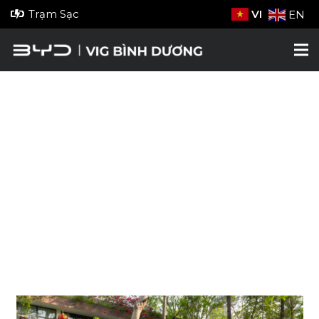
Trạm Sạc
VI
EN