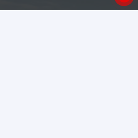
Mã số thuế
: 3703178680
Hotline kinh doanh
:
0767 008 666
Hotline dịch vụ
:
0767 009 666
Email
: info@bydvigbinhduong.vn
Địa chỉ Showroom 4S:
Số 2 Đại lộ Bình Dương,
Khu phố Trung, Phường Bình Hoà, TP. Hồ Chí
Minh.
Địa chỉ Showroom 1S:
92 Quốc lộ 20,Phường Xuân
Trường , Đà Lạt, Lâm Đồng.