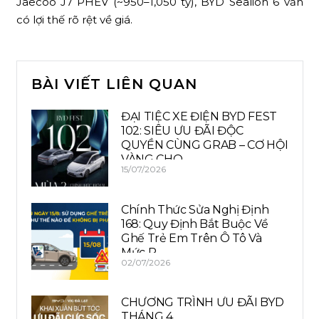
Jaecoo J7 PHEV (~950–1,050 tỷ), BYD Sealion 6 vẫn
có lợi thế rõ rệt về giá.
BÀI VIẾT LIÊN QUAN
ĐẠI TIỆC XE ĐIỆN BYD FEST
102: SIÊU ƯU ĐÃI ĐỘC
QUYỀN CÙNG GRAB – CƠ HỘI
VÀNG CHO…
15/07/2026
Chính Thức Sửa Nghị Định
168: Quy Định Bắt Buộc Về
Ghế Trẻ Em Trên Ô Tô Và
Mức P…
02/07/2026
CHƯƠNG TRÌNH ƯU ĐÃI BYD
THÁNG 4