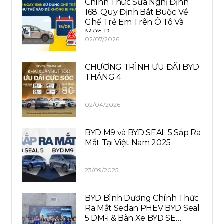
Chính Thức Sửa Nghị Định
168: Quy Định Bắt Buộc Về
Ghế Trẻ Em Trên Ô Tô Và
Mức P…
02/07/2026
CHƯƠNG TRÌNH ƯU ĐÃI BYD
THÁNG 4
02/04/2026
BYD M9 và BYD SEAL 5 Sắp Ra
Mắt Tại Việt Nam 2025
23/09/2025
BYD Bình Dương Chính Thức
Ra Mắt Sedan PHEV BYD Seal
5 DM-i & Bàn Xe BYD SE…