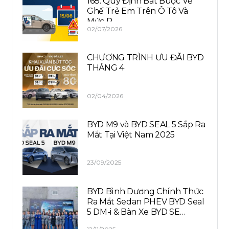
168: Quy Định Bắt Buộc Về
Ghế Trẻ Em Trên Ô Tô Và
Mức P…
02/07/2026
CHƯƠNG TRÌNH ƯU ĐÃI BYD
THÁNG 4
02/04/2026
BYD M9 và BYD SEAL 5 Sắp Ra
Mắt Tại Việt Nam 2025
23/09/2025
BYD Bình Dương Chính Thức
Ra Mắt Sedan PHEV BYD Seal
5 DM-i & Bàn Xe BYD SE…