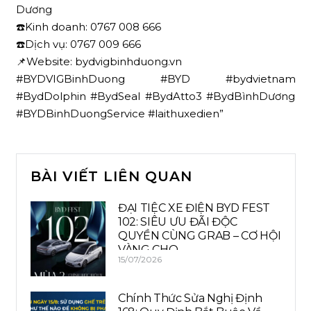
Dương
☎️Kinh doanh: 0767 008 666
☎️Dịch vụ: 0767 009 666
📌Website: bydvigbinhduong.vn
#BYDVIGBinhDuong #BYD #bydvietnam
#BydDolphin #BydSeal #BydAtto3 #BydBìnhDương
#BYDBinhDuongService #laithuxedien”
BÀI VIẾT LIÊN QUAN
ĐẠI TIỆC XE ĐIỆN BYD FEST
102: SIÊU ƯU ĐÃI ĐỘC
QUYỀN CÙNG GRAB – CƠ HỘI
VÀNG CHO…
15/07/2026
Chính Thức Sửa Nghị Định