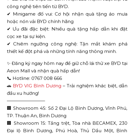
công nghệ tiên tiến từ BYD.
✔ Minigame đố vui: Cơ hội nhận quà tặng áo mưa
hoặc nón vải BYD chính hãng
✔ Ưu đãi đặc biệt: Nhiều quà tặng hấp dẫn khi đặt
cọc xe tại sự kiện.
✔ Chiêm ngưỡng công nghệ: Tận mắt khám phá
thiết kế đột phá và những tính năng thông minh.
✨ Đăng ký ngay hôm nay để giữ chỗ lái thử xe BYD tại
Aeon Mall và nhận quà hấp dẫn!
📞 Hotline: 0767 008 666
🚗
BYD VIG Bình Dương
– Trải nghiệm khác biệt, dẫn
đầu xu hướng!
————————–
🏢 Showroom 4S: Số 2 Đại Lộ Bình Dương, Vĩnh Phú,
TP. Thuận An, Bình Dương
🏢 Showroom 1S: Tầng trệt, Tòa nhà BECAMEX, 230
Đại lộ Bình Dương, Phú Hoà, Thủ Dầu Một, Bình