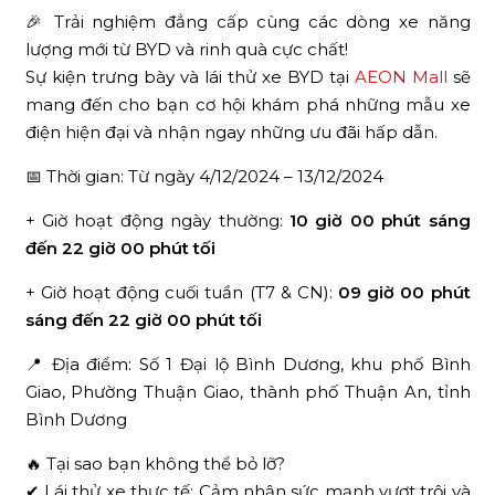
🎉 Trải nghiệm đẳng cấp cùng các dòng xe năng
lượng mới từ BYD và rinh quà cực chất!
Sự kiện trưng bày và lái thử xe BYD tại
AEON Mall
sẽ
mang đến cho bạn cơ hội khám phá những mẫu xe
điện hiện đại và nhận ngay những ưu đãi hấp dẫn.
📅 Thời gian: Từ ngày 4/12/2024 – 13/12/2024
+ Giờ hoạt động ngày thường:
10 giờ 00 phút sáng
đến 22 giờ 00 phút tối
+ Giờ hoạt động cuối tuần (T7 & CN):
09 giờ 00 phút
sáng đến 22 giờ 00 phút tối
📍 Địa điểm: Số 1 Đại lộ Bình Dương, khu phố Bình
Giao, Phường Thuận Giao, thành phố Thuận An, tỉnh
Bình Dương
🔥 Tại sao bạn không thể bỏ lỡ?
✔ Lái thử xe thực tế: Cảm nhận sức mạnh vượt trội và