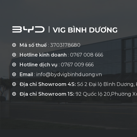
Mã số thuế
: 3703178680
Hotline kinh doanh
:
0767 008 666
Hotline dịch vụ
:
0767 009 666
Email
: info@bydvigbinhduong.vn
Địa chỉ Showroom 4S:
Số 2 Đại lộ Bình Dương,
Địa chỉ Showroom 1S:
92 Quốc lộ 20,Phường Xu