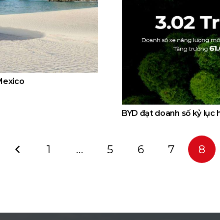
Mexico
BYD đạt doanh số kỷ lục 
1
…
5
6
7
8